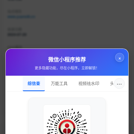
站点域名
www.yuanxi8.cn
收录日期
2024-07-20
DNS服务
offside.dnspod.net
×
微信小程序推荐
持有邮箱
更多隐藏功能，尽在小程序，立即解锁！
495638179@qq.com
···
综信查
万能工具
视频祛水印
头像圈
持有名称
刘理峰
域名注册
阿里云计算有限公司（万网）
加入的好处