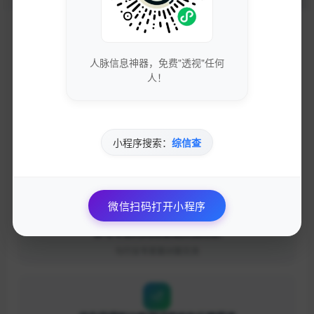
人脉信息神器，免费"透视"任何
获取最新的SEO优化技巧和策略
人！
专业团队实时更新行业动态
小程序搜索：
综信查
免费下载优质的营销工具和资源
独家资源库，价值数万元
微信扫码打开小程序
参与专业的网络营销交流社区
与行业专家面对面交流