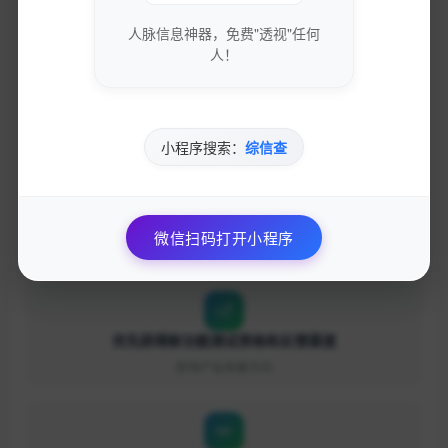
专业团队实时更新行业动态
人脉信息神器，免费"透视"任何
人！
免费下载优质的营销工具和资源
独家资源库，价值数万元
小程序搜索：
综信查
参与专业的网络营销交流社区
微信扫码打开小程序
与行业专家面对面交流
优先获得新功能测试资格和反馈渠道
影响产品发展方向